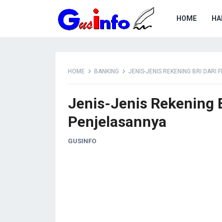
HOME
HA
HOME
BANKING
JENIS-JENIS REKENING BRI DARI
Jenis-Jenis Rekening B
Penjelasannya
GUSINFO