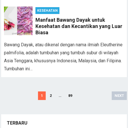
KESEHATAN
Manfaat Bawang Dayak untuk
Kesehatan dan Kecantikan yang Luar
Biasa
Bawang Dayak, atau dikenal dengan nama ilmiah Eleutherine
palmifolia, adalah tumbuhan yang tumbuh subur di wilayah
Asia Tenggara, khususnya Indonesia, Malaysia, dan Filipina.
Tumbuhan ini…
Posts
1
2
…
89
NEXT
navigation
TERBARU