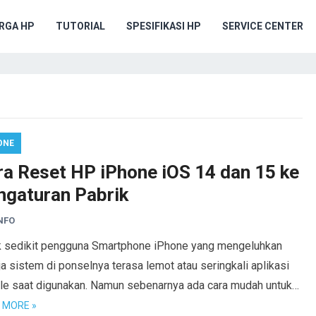
RGA HP
TUTORIAL
SPESIFIKASI HP
SERVICE CENTER
ONE
ra Reset HP iPhone iOS 14 dan 15 ke
ngaturan Pabrik
NFO
k sedikit pengguna Smartphone iPhone yang mengeluhkan
ja sistem di ponselnya terasa lemot atau seringkali aplikasi
ble saat digunakan. Namun sebenarnya ada cara mudah untuk…
 MORE »