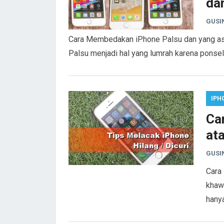
da
GUSI
Cara Membedakan iPhone Palsu dan yang as
Palsu menjadi hal yang lumrah karena ponsel 
IPH
Ca
ata
GUSI
Cara 
khaw
hany