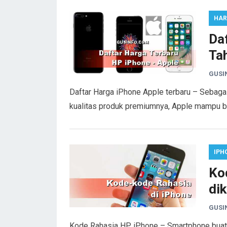
HAR
Da
Tah
GUSI
Daftar Harga iPhone Apple terbaru – Sebagai
kualitas produk premiumnya, Apple mampu b
IPH
Ko
dik
GUSI
Kode Rahasia HP iPhone – Smartphone bua