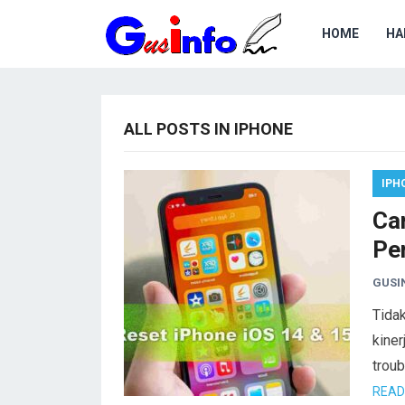
HOME
HA
ALL POSTS IN IPHONE
IPH
Ca
Pe
GUSI
Tida
kiner
trou
READ