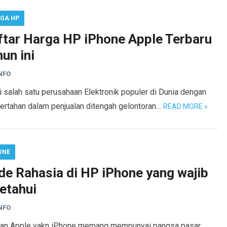
GA HP
ftar Harga HP iPhone Apple Terbaru
un ini
NFO
 salah satu perusahaan Elektronik populer di Dunia dengan
ertahan dalam penjualan ditengah gelontoran…
READ MORE »
ONE
de Rahasia di HP iPhone yang wajib
etahui
NFO
tan Apple yakn iPhone memang mempunyai pangsa pasar