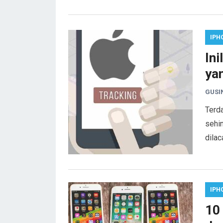
IPH
In
ya
GUSI
Terda
sehin
dilac
IPH
10