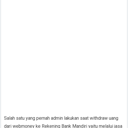
Salah satu yang pernah admin lakukan saat withdraw uang
dari webmoney ke Rekening Bank Mandiri yaitu melalui jasa