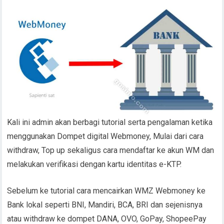
Kali ini admin akan berbagi tutorial serta pengalaman ketika
menggunakan Dompet digital Webmoney, Mulai dari cara
withdraw, Top up sekaligus cara mendaftar ke akun WM dan
melakukan verifikasi dengan kartu identitas e-KTP.
Sebelum ke tutorial cara mencairkan WMZ Webmoney ke
Bank lokal seperti BNI, Mandiri, BCA, BRI dan sejenisnya
atau withdraw ke dompet DANA, OVO, GoPay, ShopeePay