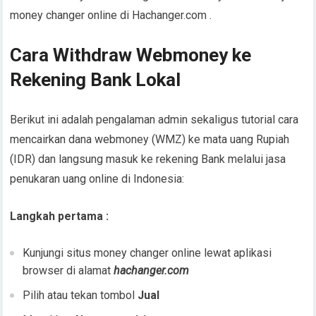
money changer online di Hachanger.com .
Cara Withdraw Webmoney ke
Rekening Bank Lokal
Berikut ini adalah pengalaman admin sekaligus tutorial cara
mencairkan dana webmoney (WMZ) ke mata uang Rupiah
(IDR) dan langsung masuk ke rekening Bank melalui jasa
penukaran uang online di Indonesia:
Langkah pertama :
Kunjungi situs money changer online lewat aplikasi
browser di alamat
hachanger.com
Pilih atau tekan tombol
Jual