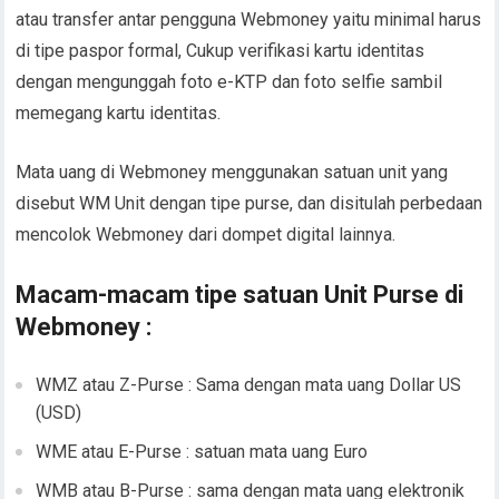
atau transfer antar pengguna Webmoney yaitu minimal harus
di tipe paspor formal, Cukup verifikasi kartu identitas
dengan mengunggah foto e-KTP dan foto selfie sambil
memegang kartu identitas.
Mata uang di Webmoney menggunakan satuan unit yang
disebut WM Unit dengan tipe purse, dan disitulah perbedaan
mencolok Webmoney dari dompet digital lainnya.
Macam-macam tipe satuan Unit Purse di
Webmoney :
WMZ atau Z-Purse : Sama dengan mata uang Dollar US
(USD)
WME atau E-Purse : satuan mata uang Euro
WMB atau B-Purse : sama dengan mata uang elektronik