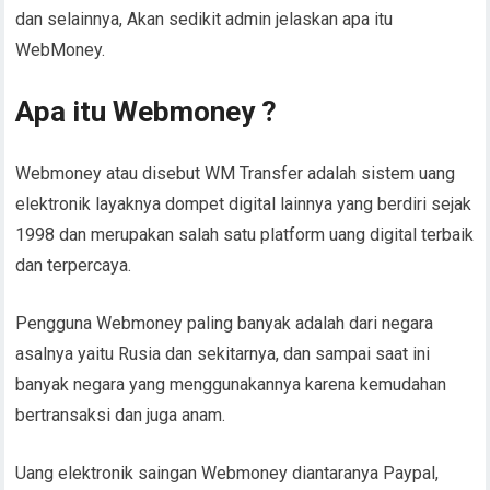
dan selainnya, Akan sedikit admin jelaskan apa itu
WebMoney.
Apa itu Webmoney ?
Webmoney atau disebut WM Transfer adalah sistem uang
elektronik layaknya dompet digital lainnya yang berdiri sejak
1998 dan merupakan salah satu platform uang digital terbaik
dan terpercaya.
Pengguna Webmoney paling banyak adalah dari negara
asalnya yaitu Rusia dan sekitarnya, dan sampai saat ini
banyak negara yang menggunakannya karena kemudahan
bertransaksi dan juga anam.
Uang elektronik saingan Webmoney diantaranya Paypal,