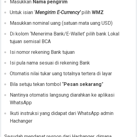
Masukkan
Nama pengirim
Untuk isian ‘
Mengirim E-Currency’
pilih
WMZ
Masukkan nominal uang (satuan mata uang USD)
Di kolom ‘Menerima Bank/E-Wallet’ pilih bank Lokal
tujuan semisal BCA
Isi nomor rekening Bank tujuan
Isi pula nama sesuai di rekening Bank
Otomatis nilai tukar uang totalnya tertera di layar
Bila setuju tekan tombol “
Pesan sekarang
”
Nantinya otomatis langsung diarahkan ke aplikasi
WhatsApp
Ikuti instruksi yang didapat dari WhatsApp admin
Hachanger
Sesudah mendapat respon dari Hachanger, dimana