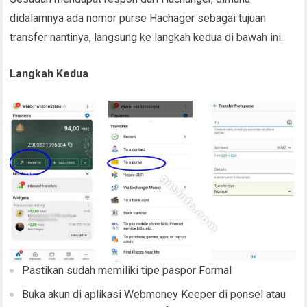
didalamnya ada nomor purse Hachager sebagai tujuan
transfer nantinya, langsung ke langkah kedua di bawah ini.
Langkah Kedua
Pastikan sudah memiliki tipe paspor Formal
Buka akun di aplikasi Webmoney Keeper di ponsel atau