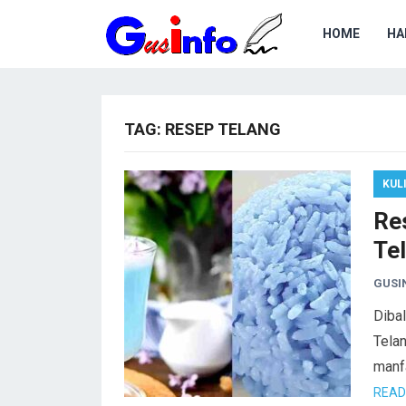
HOME
HA
TAG:
RESEP TELANG
KUL
Re
Te
GUSI
Dibal
Telan
manf
READ