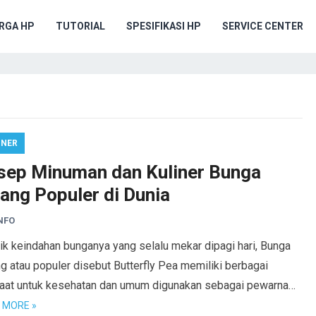
RGA HP
TUTORIAL
SPESIFIKASI HP
SERVICE CENTER
INER
sep Minuman dan Kuliner Bunga
lang Populer di Dunia
NFO
ik keindahan bunganya yang selalu mekar dipagi hari, Bunga
g atau populer disebut Butterfly Pea memiliki berbagai
aat untuk kesehatan dan umum digunakan sebagai pewarna…
 MORE »