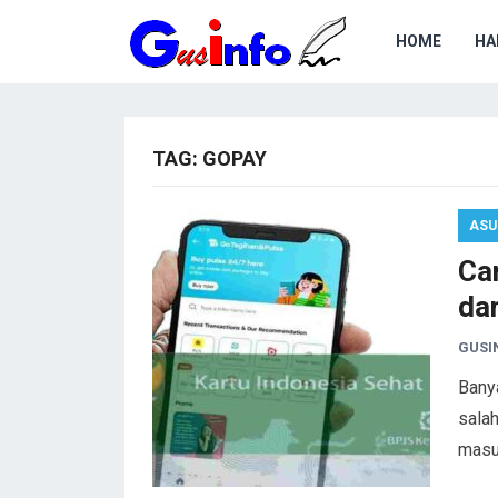
HOME
HA
TAG:
GOPAY
ASU
Ca
da
GUSI
Bany
sala
masu