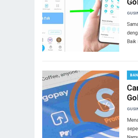
Go
GUSI
Sama
deng
Baik 
BAN
Ca
Go
GUSI
Mena
sepe
Namun