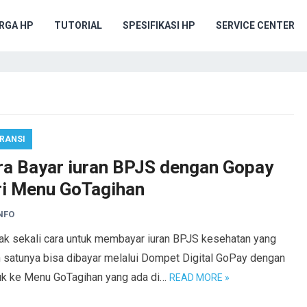
RGA HP
TUTORIAL
SPESIFIKASI HP
SERVICE CENTER
RANSI
ra Bayar iuran BPJS dengan Gopay
ri Menu GoTagihan
NFO
ak sekali cara untuk membayar iuran BPJS kesehatan yang
h satunya bisa dibayar melalui Dompet Digital GoPay dengan
k ke Menu GoTagihan yang ada di…
READ MORE »