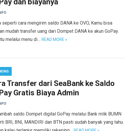
Pay dan biayanya
NFO
 seperti cara mengirim saldo DANA ke OVO, Kamu bisa
an mudah transfer uang dari Dompet DANA ke akun GoPay.
itu melalui menu di…
READ MORE »
KING
ra Transfer dari SeaBank ke Saldo
Pay Gratis Biaya Admin
NFO
mbah saldo Dompet digital GoPay melalui Bank mlik BUMN
rti BRI, BNI, MANDIRI dan BTN pasti sudah banyak yang tahu.
 kalau terlanjur memiliki rekening…
READ MORE »