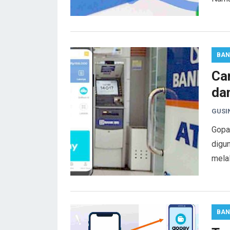
BAN
Ca
da
GUSI
Gopa
digu
mela
BAN