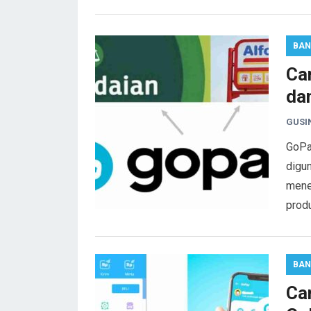
BAN
Ca
da
GUSI
GoPa
digun
mene
prod
BAN
Ca