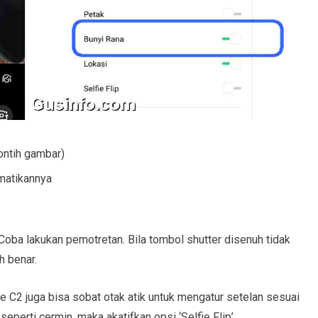
ontih gambar)
ematikannya
Coba lakukan pemotretan. Bila tombol shutter disenuh tidak
h benar.
C2 juga bisa sobat otak atik untuk mengatur setelan sesuai
 seperti cermin, maka akatifkan opsi ‘Selfie Flip’.