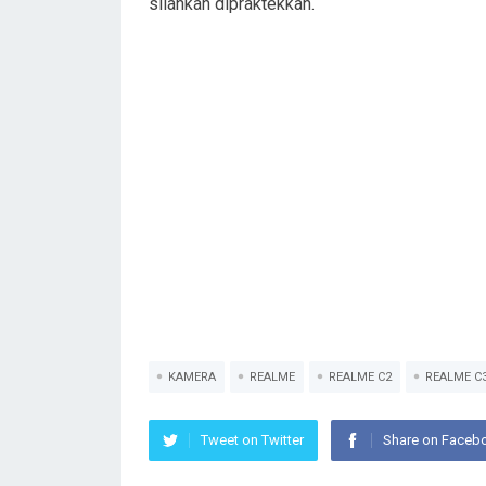
silahkan dipraktekkan.
KAMERA
REALME
REALME C2
REALME C
Tweet on Twitter
Share on Faceb