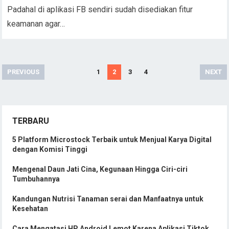
Padahal di aplikasi FB sendiri sudah disediakan fitur
keamanan agar…
Posts
PREVIOUS
1
2
3
4
NEXT
navigation
TERBARU
5 Platform Microstock Terbaik untuk Menjual Karya Digital
dengan Komisi Tinggi
Mengenal Daun Jati Cina, Kegunaan Hingga Ciri-ciri
Tumbuhannya
Kandungan Nutrisi Tanaman serai dan Manfaatnya untuk
Kesehatan
Cara Mengatasi HP Android Lemot Karena Aplikasi Tiktok